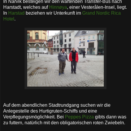
In Narvik besteigen wir den wartenden Transfer-Bus nach
Harstadt, welches auf
Hinnøya
, einer
Vesterålen-Insel, liegt.
In
Harstad
beziehen wir Unterkunft im
Grand Nordic Rica
Hotel
.
Auf dem abendlichen Stadtrundgang suchen wir die
Anlegestelle des Hurtigruten-Schiffs und eine
Verpflegungsmöglichkeit. Bei
Peppes Pizza
gibts dann was
zu futtern, natürlich mit den obligatorischen roten Zwiebeln.