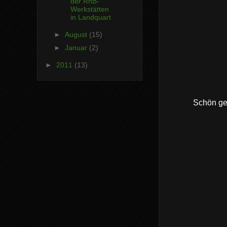
der RhB-
Werkstätten
in Landquart
►
August
(15)
►
Januar
(2)
►
2011
(13)
Schön ge