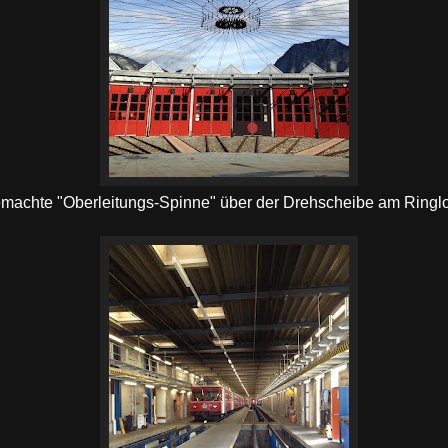
machte "Oberleitungs-Spinne" über der Drehscheibe am Ring