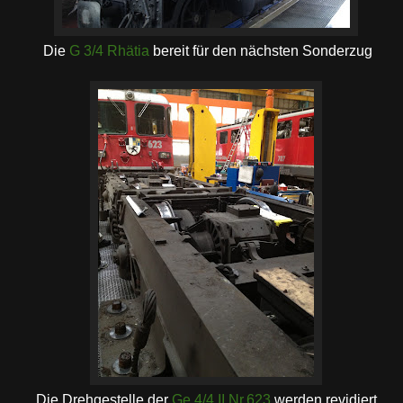
Die
G 3/4 Rhätia
bereit für den nächsten Sonderzug
Die Drehgestelle der
Ge 4/4 II Nr.623
werden revidiert