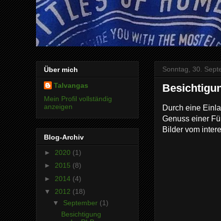
Sonntag, 30. Sep
Über mich
Talvangas
Besichtigu
Mein Profil vollständig
anzeigen
Durch eine Einl
Genuss einer Füh
Bilder vom inte
Blog-Archiv
►
2020
(1)
►
2015
(8)
►
2014
(4)
▼
2012
(18)
▼
September
(1)
Besichtigung