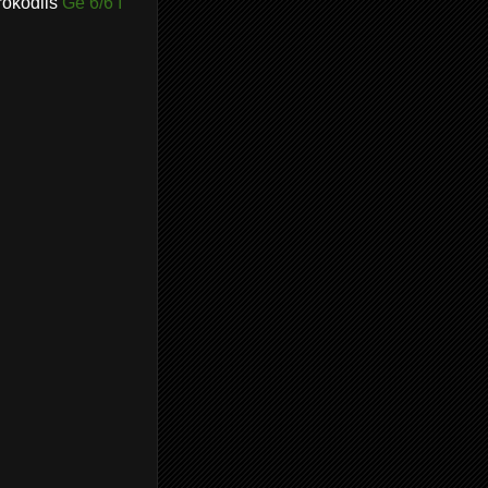
rokodils
Ge 6/6 I