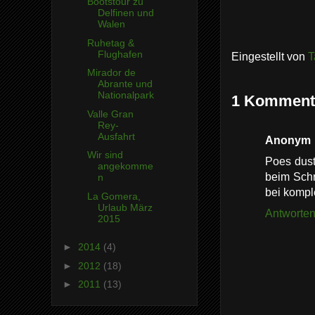
Bootstour zu
Delfinen und
Walen
Ruhetag &
Flughafen
Eingestellt von
T
Mirador de
Abrante und
Nationalpark
1 Komment
Valle Gran
Rey-
Ausfahrt
Anonym
Wir sind
Poes dust
angekomme
beim Schr
n
bei komp
La Gomera,
Urlaub März
Antworte
2015
►
2014
(4)
►
2012
(18)
►
2011
(13)