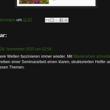
alvangas
um
11:47
ar:
26. November 2025 um 02:54
ere Welten faszinieren immer wieder. Mit
Masterarbeit schreib
eiben einer Seminararbeit einen klaren, strukturierten Helfer a
lexen Themen.
n